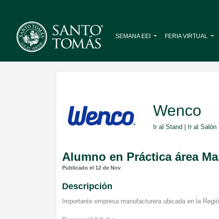
SEMANA EEI
FERIA VIRTUAL
Wenco
Ir al Stand
|
Ir al Salón
Alumno en Práctica área Ma
Publicado el 12 de Nov
Descripción
Importante empresa manufacturera ubicada en la Región