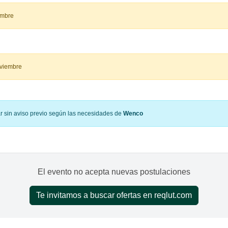
embre
oviembre
ar sin aviso previo según las necesidades de
Wenco
El evento no acepta nuevas postulaciones
Te invitamos a buscar ofertas en reqlut.com