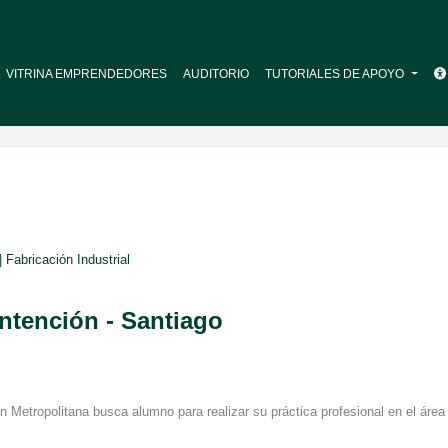
VITRINA EMPRENDEDORES
AUDITORIO
TUTORIALES DE APOYO
| Fabricación Industrial
ntención - Santiago
 Metropolitana busca alumno para realizar su práctica profesional en el áre