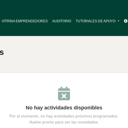
VITRINA EMPRENDEDORES
AUDITORIO
TUTORIALES DE APOYO
s
No hay actividades disponibles
Por el momento, no hay actividades próximos programados.
Vuelve pronto para ver las novedades.