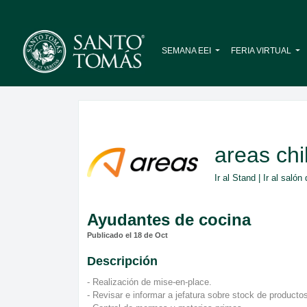
SEMANA EEI
FERIA VIRTUAL
areas chi
Ir al Stand
|
Ir al saló
Ayudantes de cocina
Publicado el 18 de Oct
Descripción
- Realización de mise-en-place.
- Revisar e informar a jefatura sobre stock de producto