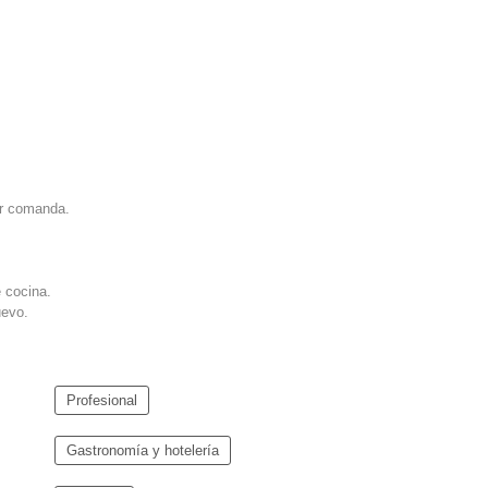
or comanda.
e cocina.
uevo.
Profesional
Gastronomía y hotelería