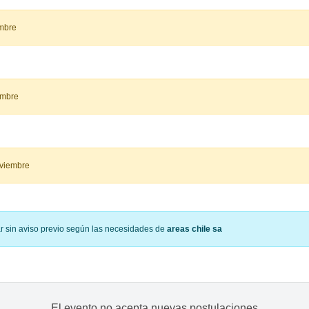
embre
embre
oviembre
ar sin aviso previo según las necesidades de
areas chile sa
El evento no acepta nuevas postulaciones