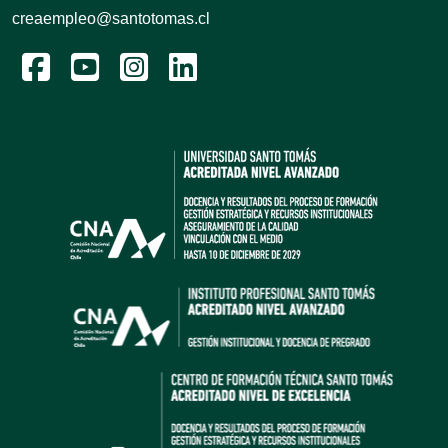
creaempleo@santotomas.cl