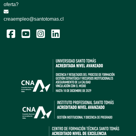
oferta?
creaempleo@santotomas.cl