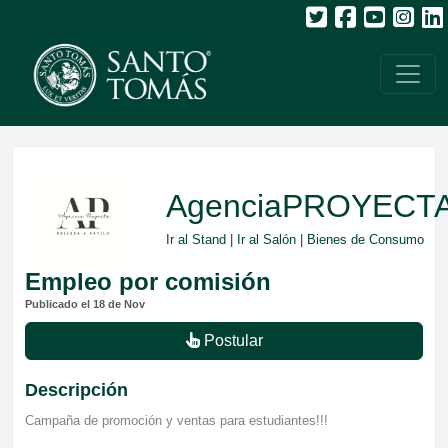
AgenciaPROYECT
Ir al Stand
|
Ir al Salón
| Bienes de Consumo
Empleo por comisión
Publicado el 18 de Nov
Postular
Descripción
Campaña de promoción y ventas para estudiantes!!!