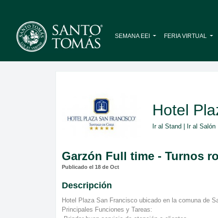
SEMANA EEI
FERIA VIRTUAL
Hotel Pla
Ir al Stand
|
Ir al Salón
Garzón Full time - Turnos r
Publicado el 18 de Oct
Descripción
Hotel Plaza San Francisco ubicado en la comuna de San
Principales Funciones y Tareas: