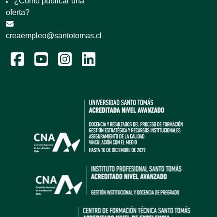
¿Cómo publicar una
oferta?
creaempleo@santotomas.cl