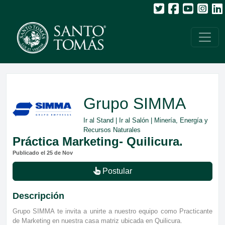
Grupo SIMMA
Ir al Stand
|
Ir al Salón
| Minería, Energía y
Recursos Naturales
Práctica Marketing- Quilicura.
Publicado el 25 de Nov
Postular
Descripción
Grupo SIMMA te invita a unirte a nuestro equipo como Practicante
de Marketing en nuestra casa matriz ubicada en Quilicura.