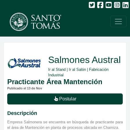
Salmones Austral
Ir al Stand
|
Ir al Salón
| Fabricación
Industrial
Practicante Área Mantención
Publicado el 13 de Nov
Postular
Descripción
Empresa Salmonera se encuentra en búsqueda de practicante para
el área de Mantención en planta de procesos ubicada en Chamiza.