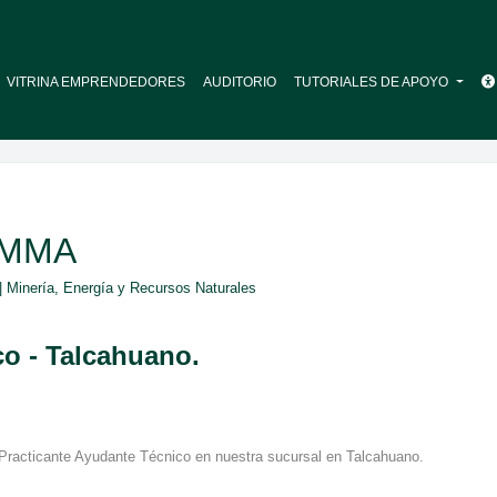
VITRINA EMPRENDEDORES
AUDITORIO
TUTORIALES DE APOYO
IMMA
| Minería, Energía y Recursos Naturales
co - Talcahuano.
 Practicante Ayudante Técnico en nuestra sucursal en Talcahuano.