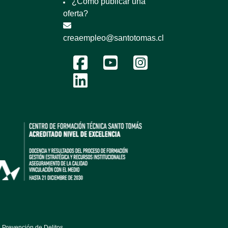
¿Cómo publicar una
oferta?
creaempleo@santotomas.cl
 Prevención de Delitos