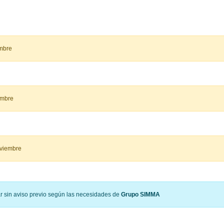
embre
embre
oviembre
ar sin aviso previo según las necesidades de
Grupo SIMMA