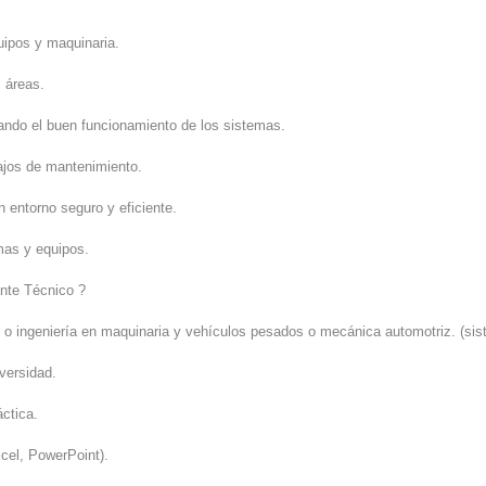
uipos y maquinaria.
 áreas.
rando el buen funcionamiento de los sistemas.
bajos de mantenimiento.
n entorno seguro y eficiente.
mas y equipos.
nte Técnico ?
o o ingeniería en maquinaria y vehículos pesados o mecánica automotriz. (sis
versidad.
áctica.
cel, PowerPoint).