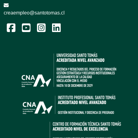
creaempleo@santotomas.cl