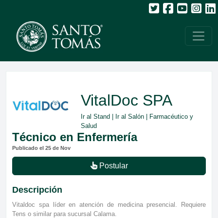
VitalDoc SPA
Ir al Stand
|
Ir al Salón
| Farmacéutico y
Salud
Técnico en Enfermería
Publicado el 25 de Nov
Postular
Descripción
Vitaldoc spa líder en atención de medicina presencial. Requiere
Tens o similar para sucursal Calama.