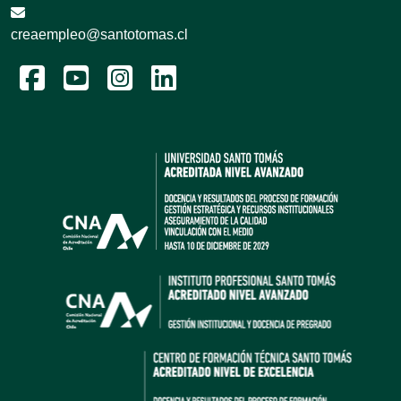
creaempleo@santotomas.cl