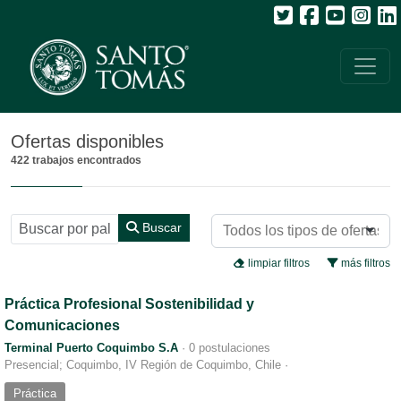
Todos
Ofertas disponibles
422 trabajos encontrados
Buscar
limpiar filtros
más filtros
Práctica Profesional Sostenibilidad y
Comunicaciones
Terminal Puerto Coquimbo S.A
·
0 postulaciones
Presencial; Coquimbo, IV Región de Coquimbo, Chile
·
Práctica