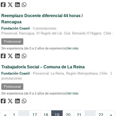
Reemplazo Docente diferencial 44 horas /
Rancagua
Fundación Coanil
·
0 postulaciones
Presencial; Rancagua, VI Región del Lib. Gral. Bernardo O´Higgins, Chile
·
Profesional
Sin experiencia (de 0 a 2 años de experiencia)
Ver más
Trabajador/a Social – Comuna de La Reina
Fundación Coanil
·
Presencial; La Reina, Región Metropolitana, Chile
·
1
postulaciones
Profesional
Sin experiencia (de 0 a 2 años de experiencia)
Ver más
Anterior
Si
«
1
…
17
18
19
20
21
…
22
»