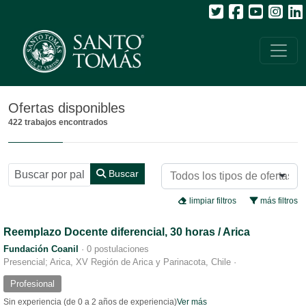
Todos
Ofertas disponibles
422 trabajos encontrados
Buscar
limpiar filtros
más filtros
Reemplazo Docente diferencial, 30 horas / Arica
Fundación Coanil
·
0 postulaciones
Presencial; Arica, XV Región de Arica y Parinacota, Chile
·
Profesional
Sin experiencia (de 0 a 2 años de experiencia)
Ver más