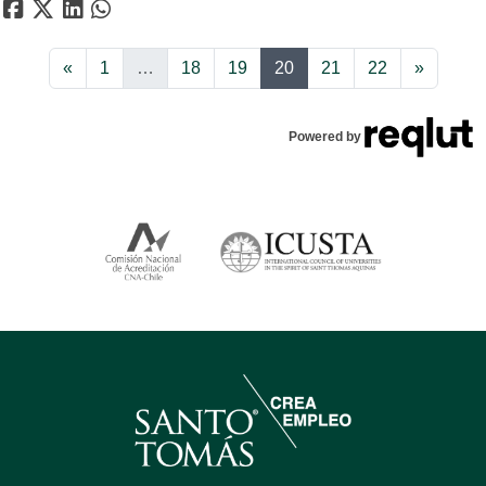
Anterior
Siguien
«
1
…
18
19
20
21
22
»
Powered by