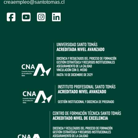
creaempleo@santotomas.cl