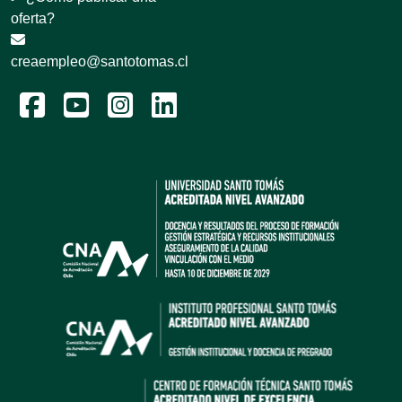
oferta?
creaempleo@santotomas.cl