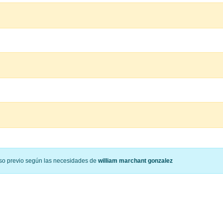
viso previo según las necesidades de
william marchant gonzalez