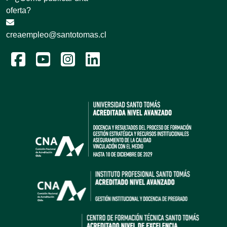
oferta?
creaempleo@santotomas.cl