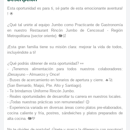
Esta oportunidad es para ti, sé parte de esta emocionante aventura!
! 🌟
¿Qué tal unirte al equipo Jumbo como Practicante de Gastronomía
en nuestro Restaurant Rincón Jumbo de Cencosud - Región
Metropolitana (sector oriente). 🐘🛒
¡Esta gran familia tiene su misión clara: mejorar la vida de todos,
incluyéndote a ti!
¿Qué podrás obtener de esta oportunidad? 👀
- ¡Tenemos alimentación para todos nuestros colaboradores:
¡Desayuno – Almuerzo y Once!
- Buses de acercamiento en horarios de apertura y cierre. 🔥🚀
(San Bernardo, Maipú, Pte. Alto y Santiago).
- Te brindamos Uniforme Rincón Jumbo.
- Reales oportunidades de desarrollar tu carrera en nuestros locales.
- ¡Todas nuestras prácticas son remuneradas! 😉
- Experiencia variada en diversas áreas como platos pre-elaborados,
cocina caliente y fría, postres, sándwiches y platos preparados de
alta cocina. 🐘💚
No te olvides de postular! ¡Únete y marca la diferencia con nosotros!