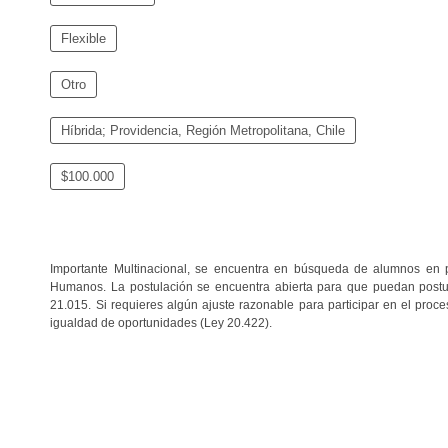
Flexible
Otro
Híbrida; Providencia, Región Metropolitana, Chile
$100.000
Importante Multinacional, se encuentra en búsqueda de alumnos en pr
Humanos. La postulación se encuentra abierta para que puedan postu
21.015. Si requieres algún ajuste razonable para participar en el proces
igualdad de oportunidades (Ley 20.422).