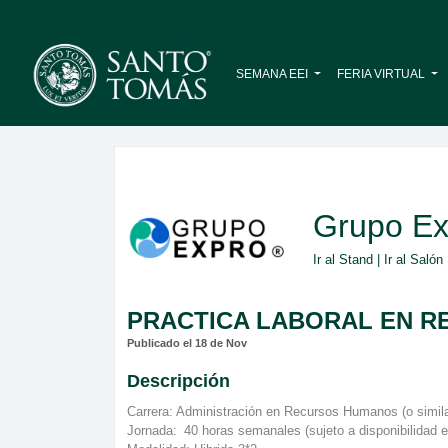
SEMANA EEI
FERIA VIRTUAL
Grupo Ex
Ir al Stand
|
Ir al Salón
PRACTICA LABORAL EN 
Publicado el 18 de Nov
Descripción
Carrera: Administración en Recursos Humanos (o simil
Jornada: 40 horas semanales (sujeto a disponibilidad e