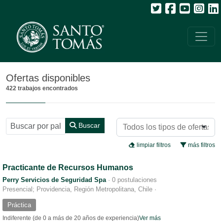
Todos
Ofertas disponibles
422 trabajos encontrados
Buscar
limpiar filtros
más filtros
Practicante de Recursos Humanos
Perry Servicios de Seguridad Spa
·
0 postulaciones
Presencial; Providencia, Región Metropolitana, Chile
·
Práctica
Indiferente (de 0 a más de 20 años de experiencia)
Ver más