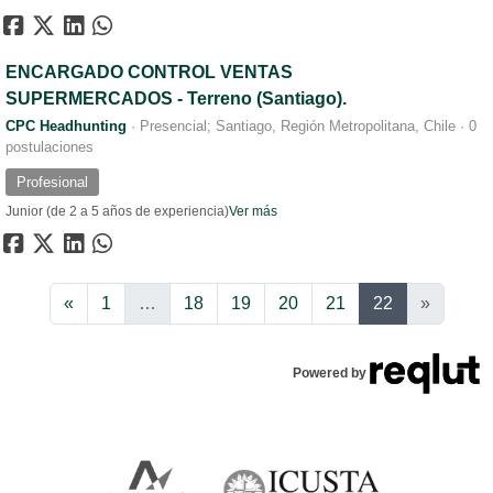
ENCARGADO CONTROL VENTAS
SUPERMERCADOS - Terreno (Santiago).
CPC Headhunting
·
Presencial; Santiago, Región Metropolitana, Chile
·
0
postulaciones
Profesional
Junior (de 2 a 5 años de experiencia)
Ver más
Anterior
«
1
…
18
19
20
21
22
»
Powered by