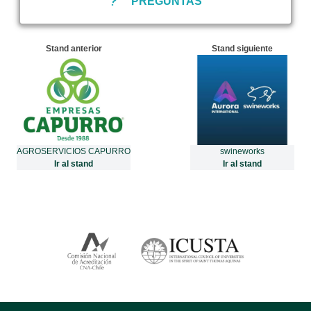
PREGUNTAS
Stand anterior
Stand siguiente
AGROSERVICIOS CAPURRO
swineworks
Ir al stand
Ir al stand