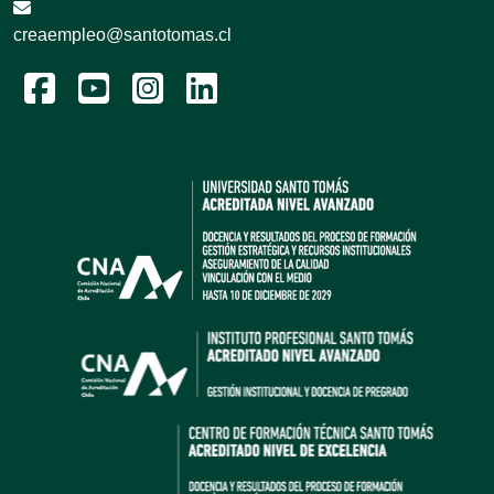
creaempleo@santotomas.cl