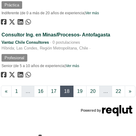
Práctica
Indiferente (de 0 a más de 20 años de experiencia)
Ver más
Consultor Ing. en Minas/Procesos- Antofagasta
Vantaz Chile Consultores
·
0 postulaciones
Híbrida; Las Condes, Región Metropolitana, Chile
·
Profesional
Senior (de 5 a 10 años de experiencia)
Ver más
Anterior
Si
«
1
…
16
17
18
19
20
…
22
»
Powered by