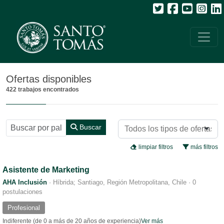
Todos
Ofertas disponibles
422 trabajos encontrados
Buscar
limpiar filtros
más filtros
Asistente de Marketing
AHA Inclusión
·
Híbrida; Santiago, Región Metropolitana, Chile
·
0
postulaciones
Profesional
Indiferente (de 0 a más de 20 años de experiencia)
Ver más