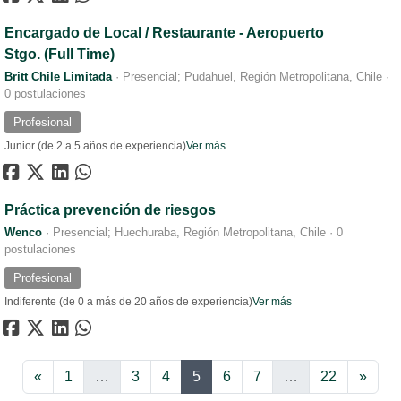
Encargado de Local / Restaurante - Aeropuerto
Stgo. (Full Time)
Britt Chile Limitada
·
Presencial; Pudahuel, Región Metropolitana, Chile
·
0 postulaciones
Profesional
Junior (de 2 a 5 años de experiencia)
Ver más
Práctica prevención de riesgos
Wenco
·
Presencial; Huechuraba, Región Metropolitana, Chile
·
0
postulaciones
Profesional
Indiferente (de 0 a más de 20 años de experiencia)
Ver más
Anterior
Sigui
«
1
…
3
4
5
6
7
…
22
»