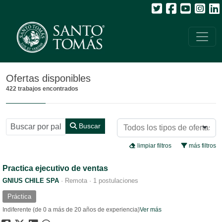
Todos
Ofertas disponibles
422 trabajos encontrados
Buscar
limpiar filtros
más filtros
Practica ejecutivo de ventas
GNIUS CHILE SPA
·
Remota
·
1 postulaciones
Práctica
Indiferente (de 0 a más de 20 años de experiencia)
Ver más