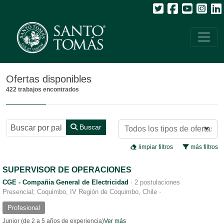
Todos
Ofertas disponibles
422 trabajos encontrados
Buscar
limpiar filtros
más filtros
SUPERVISOR DE OPERACIONES
CGE - Compañia General de Electricidad
·
2 postulaciones
Presencial; Coquimbo, IV Región de Coquimbo, Chile
·
Profesional
Junior (de 2 a 5 años de experiencia)
Ver más