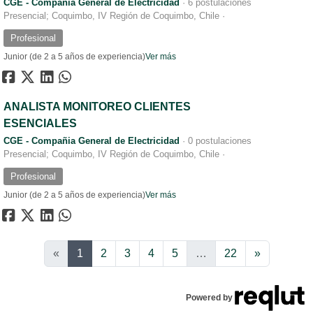
CGE - Compañia General de Electricidad
·
6 postulaciones
Presencial; Coquimbo, IV Región de Coquimbo, Chile
·
Profesional
Junior (de 2 a 5 años de experiencia)
Ver más
ANALISTA MONITOREO CLIENTES
ESENCIALES
CGE - Compañia General de Electricidad
·
0 postulaciones
Presencial; Coquimbo, IV Región de Coquimbo, Chile
·
Profesional
Junior (de 2 a 5 años de experiencia)
Ver más
Siguiente
«
1
2
3
4
5
…
22
»
Powered by