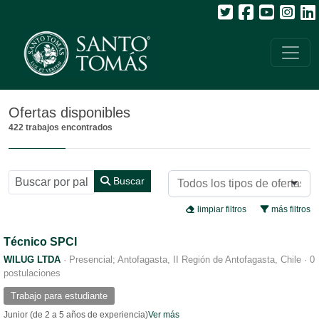
Todos
Ofertas disponibles
422 trabajos encontrados
Buscar
limpiar filtros
más filtros
Técnico SPCI
WILUG LTDA
·
Presencial; Antofagasta, II Región de Antofagasta, Chile
·
0
postulaciones
Trabajo para estudiante
Junior (de 2 a 5 años de experiencia)
Ver más